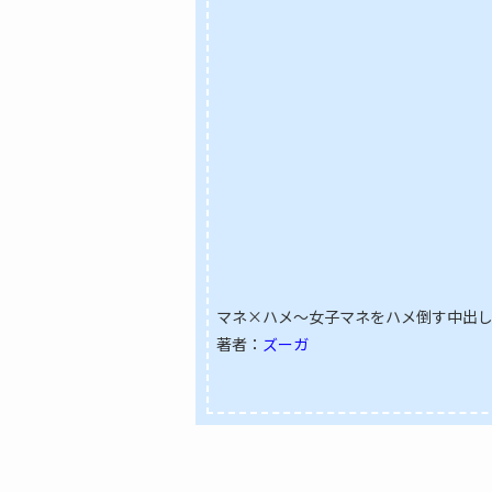
マネ×ハメ～女子マネをハメ倒す中出し部
著者：
ズーガ