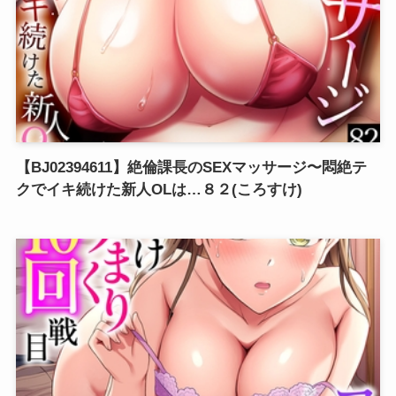
【BJ02394611】絶倫課長のSEXマッサージ〜悶絶テ
クでイキ続けた新人OLは…８２(ころすけ)