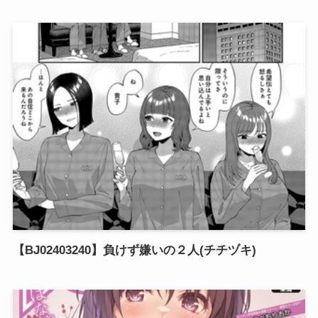
【BJ02403240】負けず嫌いの２人(チチヅキ)