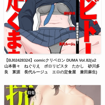
【BJ02428324】comicクリベロン DUMA Vol.82(u2
山本善々 ねぐりえ ポロリビスタ たかし 砂川多
良 算涯 長代ルージュ エロの定食屋 兼田麻生)