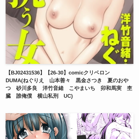
【BJ02431536】【26-30】comicクリベロン
DUMA(ねぐりえ 山本善々 黒金さつき 夏のおや
つ 砂川多良 洋竹音緒 こやまいち 卯和馬実 杢
臓 誰俺僕 横山私刑 UC)