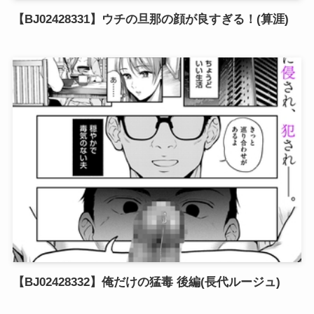
【BJ02428331】ウチの旦那の顔が良すぎる！(算涯)
【BJ02428332】俺だけの猛毒 後編(長代ルージュ)