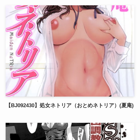
【BJ092430】処女ネトリア（おとめネトリア）(夏庵)