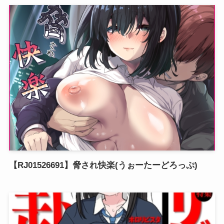
【RJ01526691】脅され快楽(うぉーたーどろっぷ)