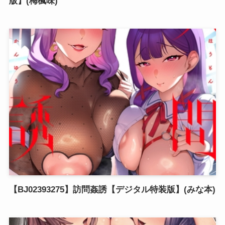
版】(梅楓味)
【BJ02393275】訪問姦誘【デジタル特装版】(みな本)