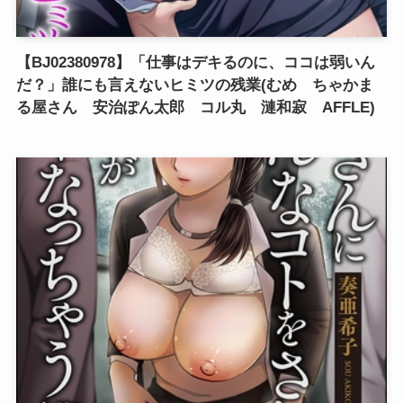
【BJ02380978】「仕事はデキるのに、ココは弱いん
だ？」誰にも言えないヒミツの残業(むめ ちゃかま
る屋さん 安治ぽん太郎 コル丸 漣和寂 AFFLE)