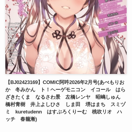
【BJ02423169】COMIC阿吽2026年2月号(あべもりお
か 冬みかん ト！ヘーゲモニコン イコール はら
ざきたくま なるさわ景 左橋レンヤ 昭嶋しゅん
橋村青樹 井上よしひさ しま田 堺はまち スミヅ
ミ kuretudenn はすぶろくりーむ 桃吹リオ ハ
ッチ 春籠漸)