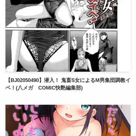
【BJ02050490】潜入！ 鬼畜S女によるM男集団調教イ
ベ！(八メガ COMIC快艶編集部)