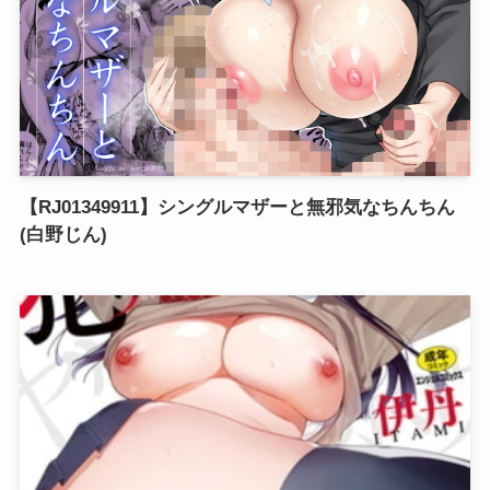
【RJ01349911】シングルマザーと無邪気なちんちん
(白野じん)