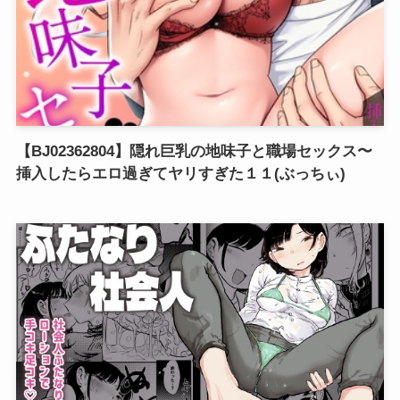
【BJ02362804】隠れ巨乳の地味子と職場セックス〜
挿入したらエロ過ぎてヤリすぎた１１(ぶっちぃ)