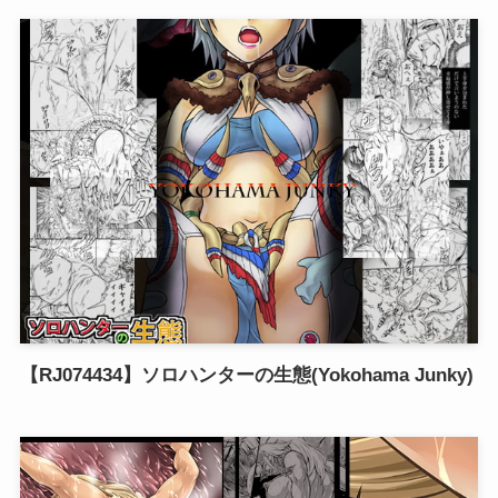
【RJ074434】ソロハンターの生態(Yokohama Junky)