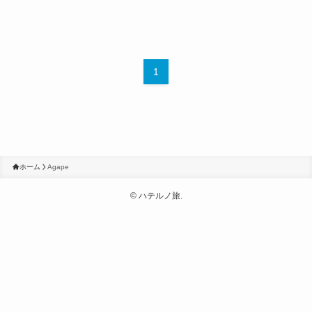
1
ホーム
Agape
©
ハテルノ旅.