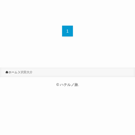
1
ホーム
沢田大介
©
ハテルノ旅.