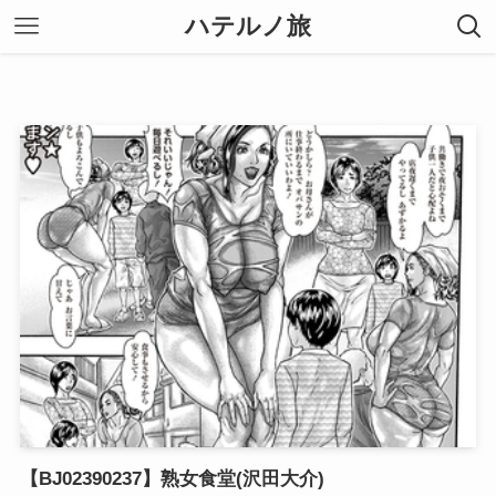
ハテルノ旅
【BJ02390237】熟女食堂(沢田大介)