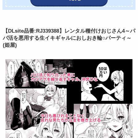
【DLsite品番:RJ339388】レンタル種付けおじさん4～パ
パ活を悪用する生イキギャルにおしおき輪○パーティ～
(姫屋)