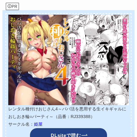
PR
レンタル種付けおじさん4～パパ活を悪用する生イキギャルに
おしおき輪○パーティ～（品番：RJ339388）
サークル名：
姫屋
DLsiteで読む