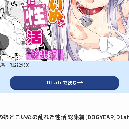
：RJ272930）
DLsiteで読む
】男の娘とこいぬの乱れた性活 総集編(DOGYEAR)DLsi