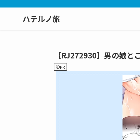
ハテルノ旅
【RJ272930】男の娘と
PR