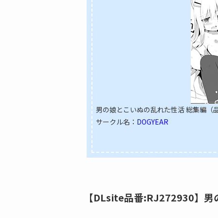
男の娘とこいぬの乱れた性活 総集編（品番
サークル名：
DOGYEAR
【DLsite品番:RJ272930