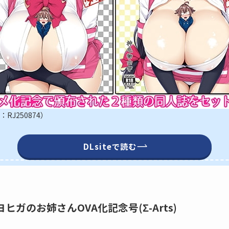
J250874）
DLsiteで読む
マヨヒガのお姉さんOVA化記念号(Σ-Arts)