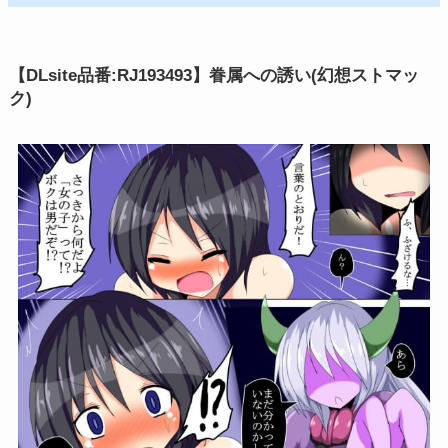
【DLsite品番:RJ193493】眷属への誘い(幻想ストマッ
ク)