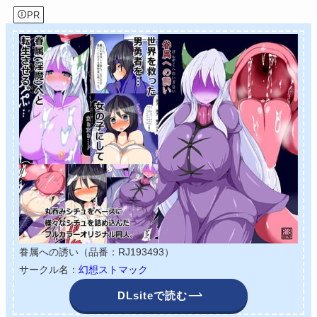
PR
眷属への誘い（品番：RJ193493）
サークル名：
幻想ストマック
DLsiteで読む