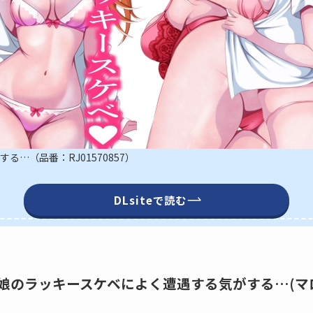
…（品番：RJ01570857）
DLsiteで読む
0857】娘のラッキースケベによく遭遇する気がする…(