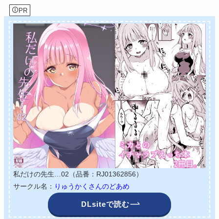
PR
私だけの先生…02（品番：RJ01362856）
サークル名：
りゅうかくさんのどあめ
DLsiteで読む