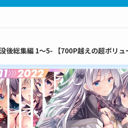
cs -没後総集編 1～5- 【700P越えの超ボリ