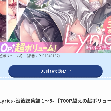
えの超ボリューム!】（品番：RJ01049132）
DLsiteで読む
】Lyrics -没後総集編 1～5- 【700P越えの超ボリュ