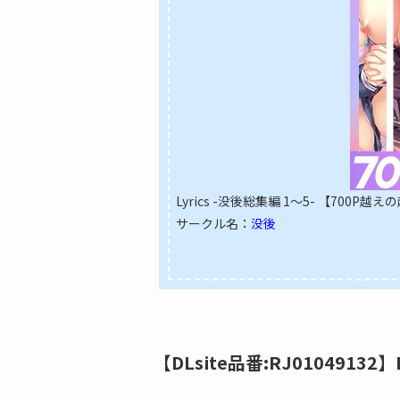
Lyrics -没後総集編 1～5- 【700P越
サークル名：
没後
【DLsite品番:RJ01049132