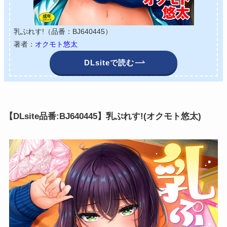
乳ぷれす!（品番：BJ640445）
著者：
オクモト悠太
DLsiteで読む
【DLsite品番:BJ640445】乳ぷれす!(オクモト悠太)