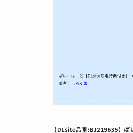
ぱい・はーど【DLsite限定特典付き】（品
著者：
しろくま
【DLsite品番:BJ219635