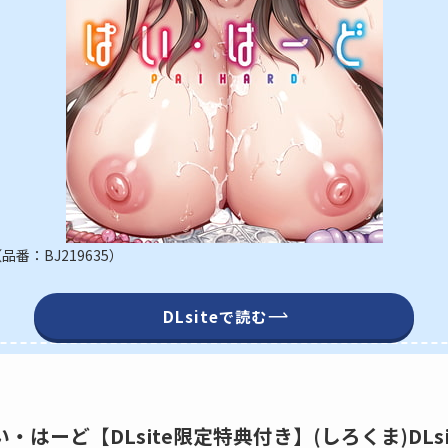
番：BJ219635）
DLsiteで読む
】ぱい・はーど【DLsite限定特典付き】(しろくま)DLs