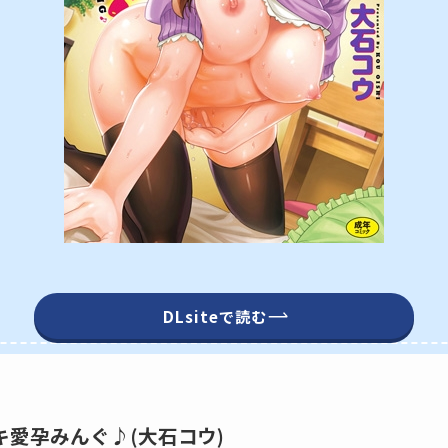
DLsiteで読む
】デキ愛孕みんぐ♪(大石コウ)