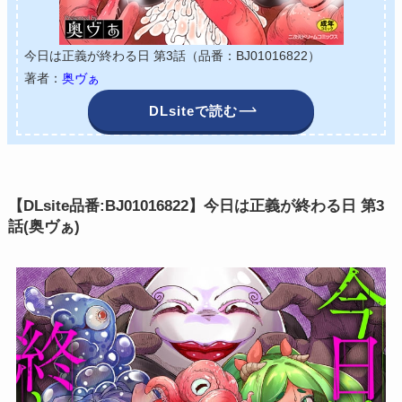
今日は正義が終わる日 第3話（品番：BJ01016822）
著者：
奥ヴぁ
DLsiteで読む
【DLsite品番:BJ01016822】今日は正義が終わる日 第3
話(奥ヴぁ)