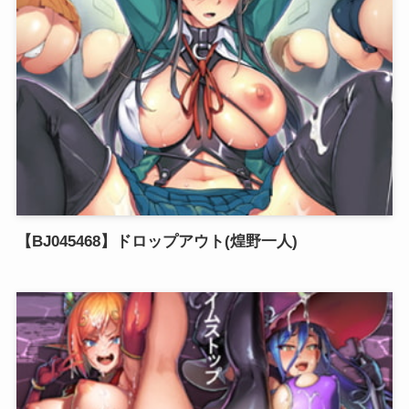
【BJ045468】ドロップアウト(煌野一人)