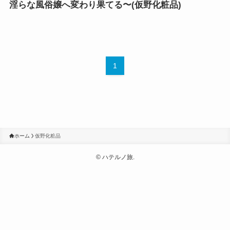
淫らな風俗嬢へ変わり果てる〜(仮野化粧品)
1
ホーム
仮野化粧品
©
ハテルノ旅.