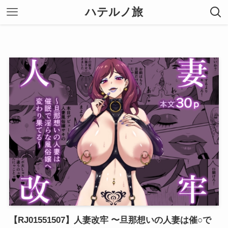
ハテルノ旅
【RJ01551507】人妻改牢 〜旦那想いの人妻は催○で