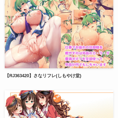
【RJ363420】さなリフレ(しもやけ堂)