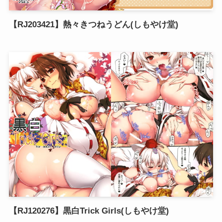
【RJ203421】熱々きつねうどん(しもやけ堂)
【RJ120276】黒白Trick Girls(しもやけ堂)