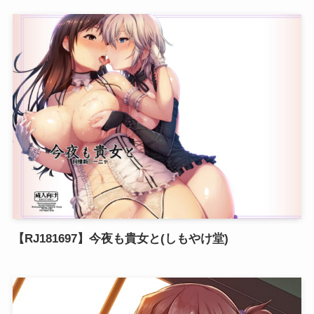
【RJ181697】今夜も貴女と(しもやけ堂)