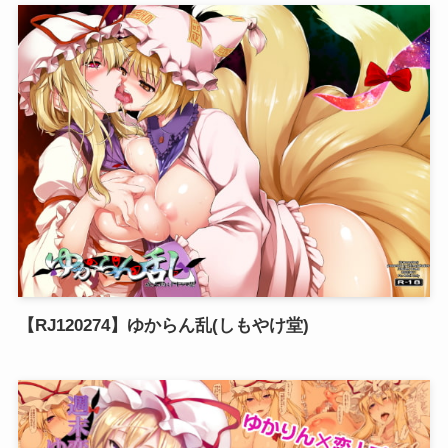
【RJ120274】ゆからん乱(しもやけ堂)