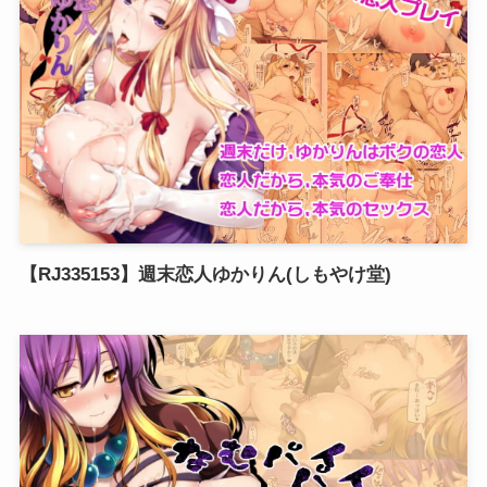
【RJ335153】週末恋人ゆかりん(しもやけ堂)