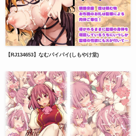
【RJ134653】なむパイパイ(しもやけ堂)