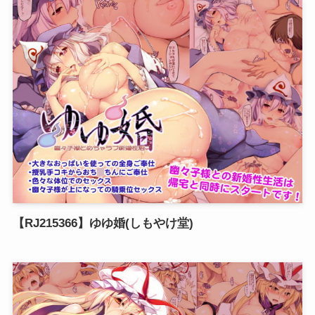
【RJ215366】ゆゆ婚(しもやけ堂)