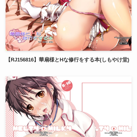
【RJ156816】華扇様とHな修行をする本(しもやけ堂)