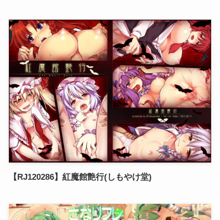
【RJ120286】紅魔館艶行(しもやけ堂)