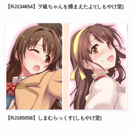
【RJ134654】ヲ級ちゃんを捕まえたよ!(しもやけ堂)
【RJ165058】しまむらっくす(しもやけ堂)