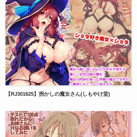
【RJ301625】拐かしの魔女さん(しもやけ堂)