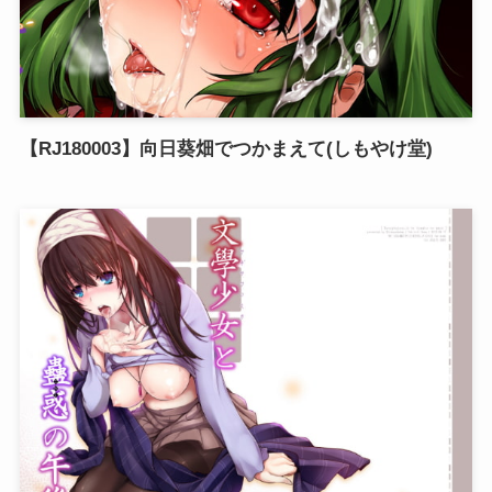
【RJ180003】向日葵畑でつかまえて(しもやけ堂)