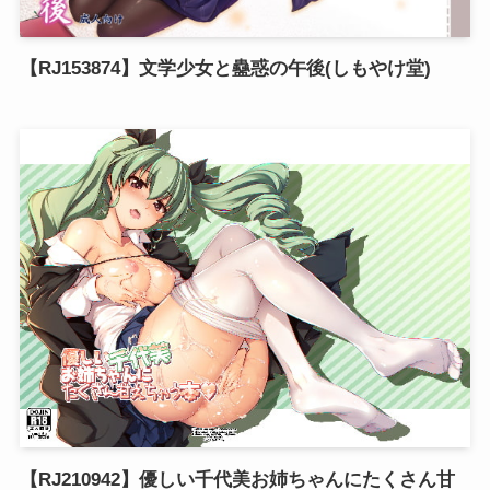
【RJ153874】文学少女と蠱惑の午後(しもやけ堂)
【RJ210942】優しい千代美お姉ちゃんにたくさん甘