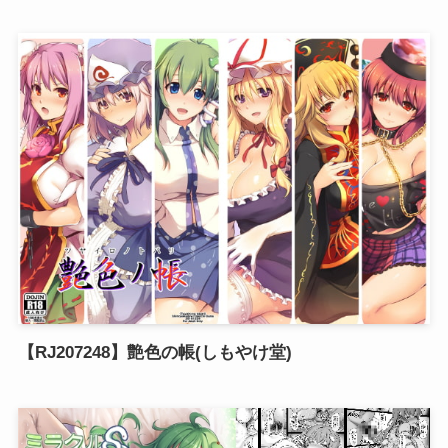
【RJ207248】艶色の帳(しもやけ堂)