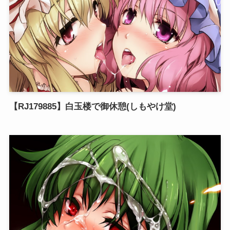
【RJ179885】白玉楼で御休憩(しもやけ堂)