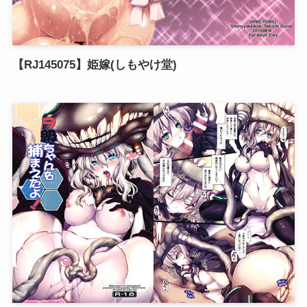
【RJ145075】姫嫁(しもやけ堂)