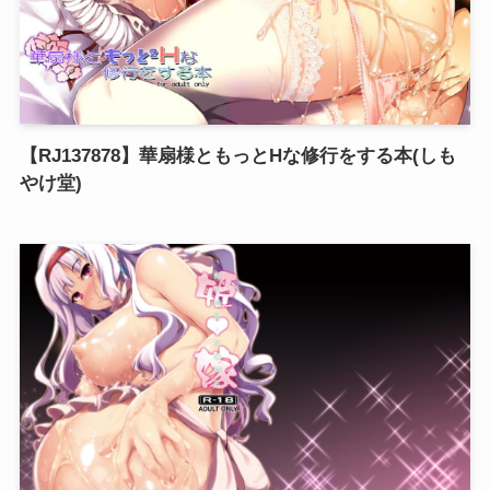
【RJ137878】華扇様ともっとHな修行をする本(しも
やけ堂)