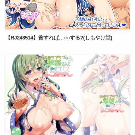
【RJ248514】貧すれば…○○する?(しもやけ堂)