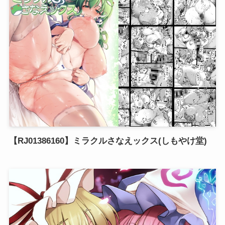
【RJ01386160】ミラクルさなえックス(しもやけ堂)