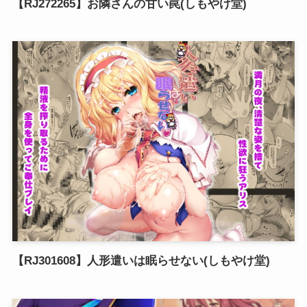
【RJ272265】お隣さんの甘い罠(しもやけ堂)
【RJ301608】人形遣いは眠らせない(しもやけ堂)