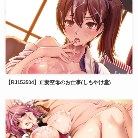
【RJ153504】正妻空母のお仕事(しもやけ堂)