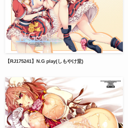
【RJ175241】N.G play(しもやけ堂)