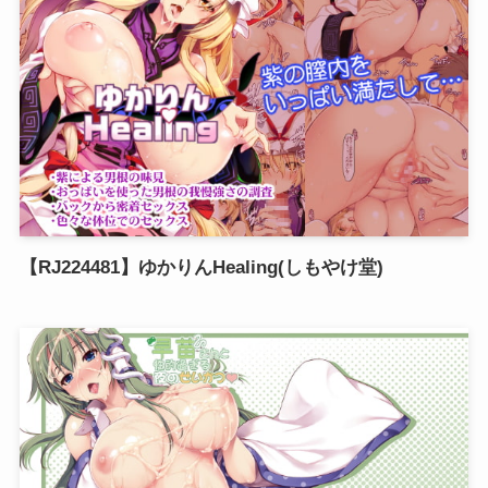
【RJ224481】ゆかりんHealing(しもやけ堂)