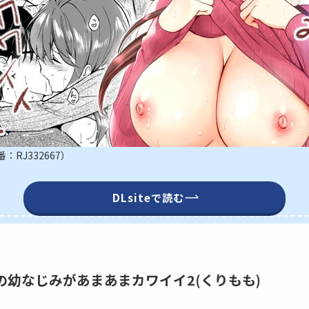
RJ332667）
DLsiteで読む
7】俺の幼なじみがあまあまカワイイ2(くりもも)