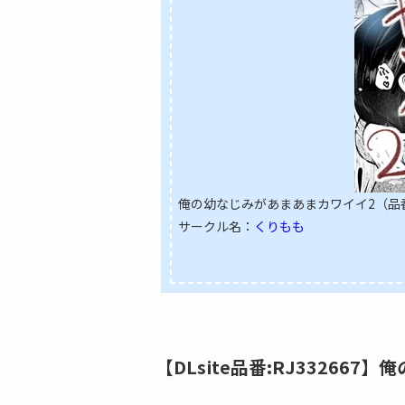
俺の幼なじみがあまあまカワイイ2（品番：
サークル名：
くりもも
【DLsite品番:RJ33266