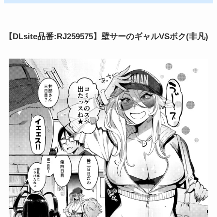
【DLsite品番:RJ259575】壁サーのギャルVSボク(非凡)