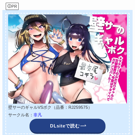
PR
壁サーのギャルVSボク（品番：RJ259575）
サークル名：
非凡
DLsiteで読む