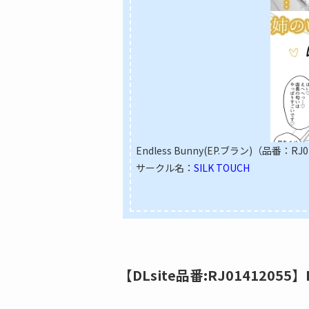
Endless Bunny(EP.ブラン)（品番：RJ0
サークル名：
SILK TOUCH
【DLsite品番:RJ01412055】E