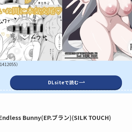
1412055）
DLsiteで読む
ndless Bunny(EP.ブラン)(SILK TOUCH)