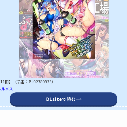
冊】（品番：BJ02380933）
.ヘルメス
DLsiteで読む