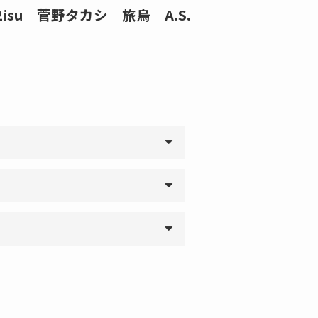
2isu 菅野タカシ 旅烏 A.S.